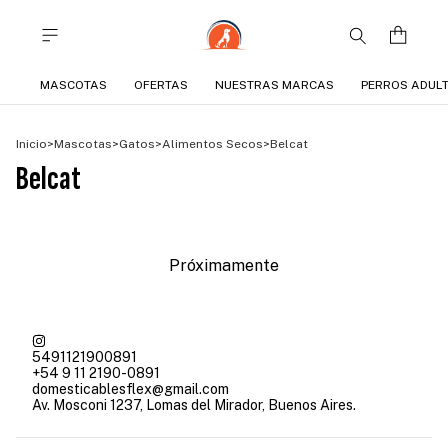
MASCOTAS
OFERTAS
NUESTRAS MARCAS
PERROS ADUL
Inicio
>
Mascotas
>
Gatos
>
Alimentos Secos
>
Belcat
Belcat
Próximamente
5491121900891
+54 9 11 2190-0891
domesticablesflex@gmail.com
Av. Mosconi 1237, Lomas del Mirador, Buenos Aires.