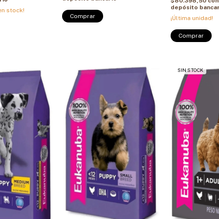
$80.398,50
con
depósito bancar
n stock!
Comprar
¡Última unidad!
Comprar
SIN STOCK