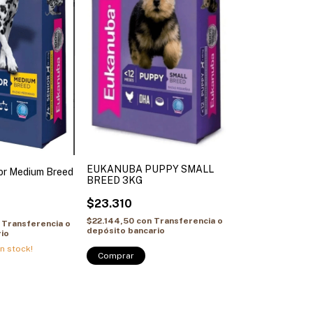
EUKANUBA PUPPY SMALL
or Medium Breed
BREED 3KG
$23.310
$22.144,50
con
Transferencia o
Transferencia o
depósito bancario
io
n stock!
Comprar