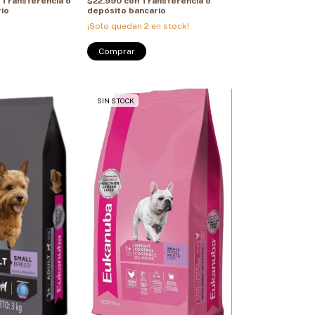
Transferencia o
$22.990
con
Transferencia o
io
depósito bancario
¡Solo quedan
2
en stock!
Comprar
SIN STOCK