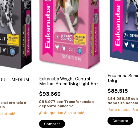
Eukanuba Seni
Eukanuba Weight Control
DULT MEDIUM
15kg
Medium Breed 15kg Light Raza
Mediana
$88.515
$93.660
$84.089,25
con
$88.977
con
Transferencia o
ansferencia o
depósito bancar
depósito bancario
rio
¡Solo quedan
3
e
¡Solo quedan
3
en stock!
n stock!
Comprar
Comprar