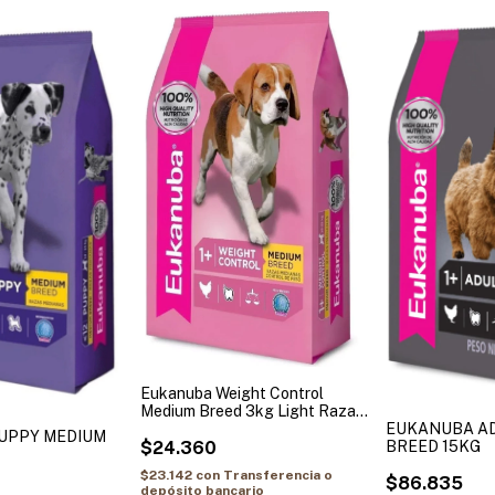
Eukanuba Weight Control
Medium Breed 3kg Light Raza
EUKANUBA A
Mediana
UPPY MEDIUM
BREED 15KG
$24.360
$23.142
con
Transferencia o
$86.835
depósito bancario