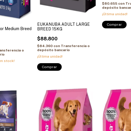
$80.655
con
Tr
depósito bancar
¡Última unidad!
EUKANUBA ADULT LARGE
or Medium Breed
BREED 15KG
$88.800
$84.360
con
Transferencia o
depósito bancario
ansferencia o
rio
¡Última unidad!
n stock!
Comprar