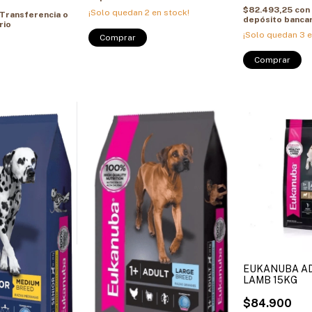
$82.493,25
con
¡Solo quedan
2
en stock!
Transferencia o
depósito bancar
rio
¡Solo quedan
3
e
Comprar
Comprar
EUKANUBA A
LAMB 15KG
$84.900