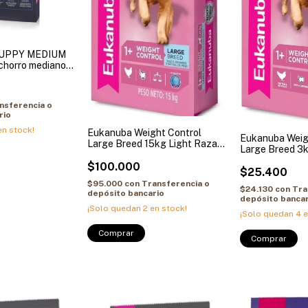
UPPY MEDIUM
horro mediano
nsferencia o
rio
n stock!
Eukanuba Weight Control
Eukanuba Weig
Large Breed 15kg Light Raza
Large Breed 3k
Grande
Grande
$100.000
$25.400
$95.000
con
Transferencia o
$24.130
con
Tra
depósito bancario
depósito bancar
¡Solo quedan
2
en stock!
¡Solo quedan
4
e
Comprar
Comprar