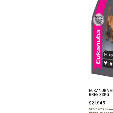
EUKANUBA A
BREED 3KG
$21.945
$20.847,75
con
depósito banca