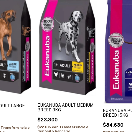
EUKANUBA ADULT MEDIUM
DULT LARGE
BREED 3KG
EUKANUBA P
BREED 15KG
$23.300
$84.630
$22.135
con
Transferencia o
Transferencia o
depósito bancario
rio