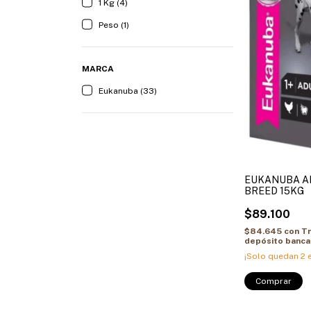
1 Kg (4)
Peso (1)
MARCA
Eukanuba (33)
EUKANUBA A
BREED 15KG
$89.100
$84.645
con
Tr
depósito banca
¡Solo quedan
2
e
Comprar