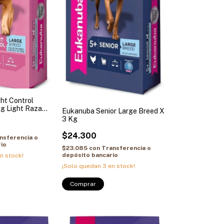
ht Control
g Light Raza
Eukanuba Senior Large Breed X
3 Kg
$24.300
nsferencia o
io
$23.085
con
Transferencia o
depósito bancario
n stock!
¡Solo quedan
3
en stock!
Comprar