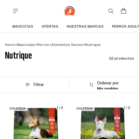
MASCOTAS
OFERTAS
NUESTRAS MARCAS
PERROS ADUL
Inicio
>
Mascotas
>
Perros
>
Alimentos Secos
>
Nutrique
Nutrique
22 productos
Ordenar por:
Filtrar
Más vendidos
1
/
2
1
/
2
SIN STOCK
SIN STOCK