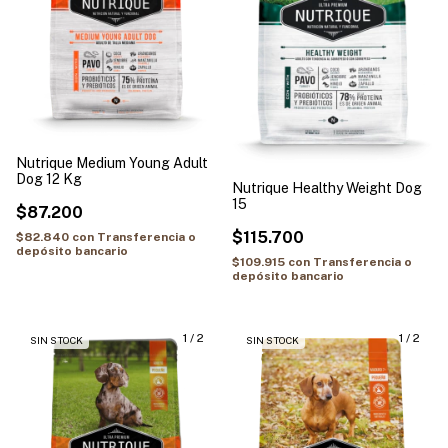
Nutrique Medium Young Adult
Dog 12 Kg
Nutrique Healthy Weight Dog
15
$87.200
$115.700
$82.840
con
Transferencia o
depósito bancario
$109.915
con
Transferencia o
depósito bancario
1
/
2
1
/
2
SIN STOCK
SIN STOCK