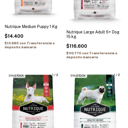
Nutrique Medium Puppy 1 Kg
Nutrique Large Adult 6+ Dog
$14.400
15 kg
$13.680
con
Transferencia o
$116.600
depósito bancario
$110.770
con
Transferencia o
depósito bancario
1
/
2
1
/
2
SIN STOCK
SIN STOCK