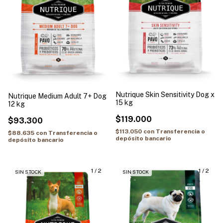
Nutrique Skin Sensitivity Dog x
Nutrique Medium Adult 7+ Dog
15 kg
12 kg
$119.000
$93.300
$113.050
con
Transferencia o
$88.635
con
Transferencia o
depósito bancario
depósito bancario
1
/
2
1
/
2
SIN STOCK
SIN STOCK