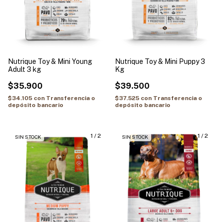
Nutrique Toy & Mini Puppy 3
Nutrique Toy & Mini Young
Kg
Adult 3 kg
$39.500
$35.900
$37.525
con
Transferencia o
$34.105
con
Transferencia o
depósito bancario
depósito bancario
1
/
2
1
/
2
SIN STOCK
SIN STOCK