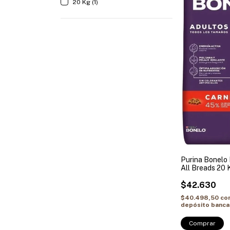
20 Kg (1)
Purina Bonelo 
All Breads 20 
$42.630
$40.498,50
co
depósito banca
Comprar