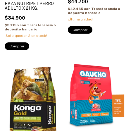
$44.700
RAZA NUTRIPET PERRO
ADULTO X 21 KG.
$42.465
con
Transferencia o
depósito bancario
$34.900
¡Última unidad!
$33.155
con
Transferencia o
depósito bancario
¡Solo quedan
2
en stock!