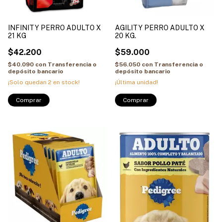
INFINITY PERRO ADULTO X
AGILITY PERRO ADULTO X
21 KG
20 KG.
$42.200
$59.000
$40.090
con
Transferencia o
$56.050
con
Transferencia o
depósito bancario
depósito bancario
¡Solo quedan
2
en stock!
¡Última unidad!