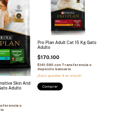
Pro Plan Adult Cat 15 Kg Gato
Adulto
$170.100
$161.595
con
Transferencia o
depósito bancario
¡Solo quedan
4
en stock!
nsitive Skin And
Comprar
Gato Adulto
sferencia o
io