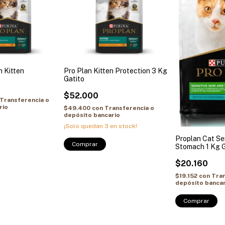
n Kitten
Pro Plan Kitten Protection 3 Kg
Gatito
$52.000
Transferencia o
rio
$49.400
con
Transferencia o
depósito bancario
¡Solo quedan
3
en stock!
Proplan Cat Se
Comprar
Stomach 1 Kg 
$20.160
$19.152
con
Tran
depósito bancar