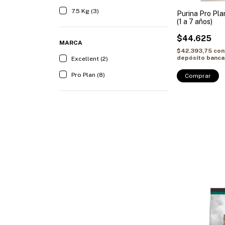
7.5 Kg (3)
Purina Pro Pla
(1 a 7 años)
$44.625
MARCA
$42.393,75
con
depósito banca
Excellent (2)
Pro Plan (8)
Comprar