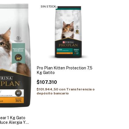
SIN STOCK
Pro Plan Kitten Protection 7,5
Kg Gatito
$107.310
$101.944,50
con
Transferencia o
depósito bancario
lear 1 Kg Gato
duce Alergia Y