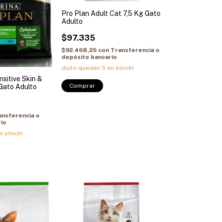
Pro Plan Adult Cat 7,5 Kg Gato
Adulto
$97.335
$92.468,25
con
Transferencia o
depósito bancario
¡Solo quedan
5
en stock!
sitive Skin &
Comprar
Gato Adulto
ansferencia o
io
n stock!