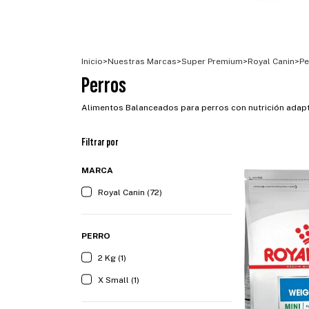
Inicio
>
Nuestras Marcas
>
Super Premium
>
Royal Canin
>
Pe
Perros
Alimentos Balanceados para perros con nutrición adapta
Filtrar por
MARCA
Royal Canin (72)
PERRO
2 Kg (1)
X Small (1)