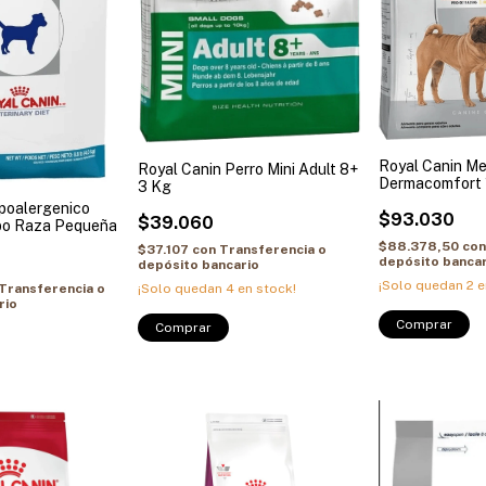
Royal Canin M
Royal Canin Perro Mini Adult 8+
Dermacomfort 
3 Kg
ipoalergenico
$93.030
$39.060
po Raza Pequeña
$88.378,50
co
$37.107
con
Transferencia o
depósito bancar
depósito bancario
¡Solo quedan
2
e
Transferencia o
¡Solo quedan
4
en stock!
rio
Comprar
Comprar