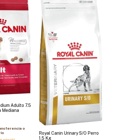
dium Adulto 7.5
a Mediana
ansferencia o
io
Royal Canin Urinary S/O Perro
1.5 Kg
n stock!