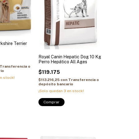
kshire Terrier
Royal Canin Hepatic Dog 10 Kg
Perro Hepático All Ages
Transferencia o
io
$119.175
n stock!
$113.216,25
con
Transferencia o
depósito bancario
¡Solo quedan
3
en stock!