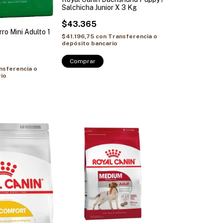
Salchicha Junior X 3 Kg
$43.365
ro Mini Adulto 1
$41.196,75
con
Transferencia o
depósito bancario
Comprar
nsferencia o
io