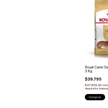
Royal Canin D
3 Kg
$39.795
$37.805,25
con
depósito banca
Comprar