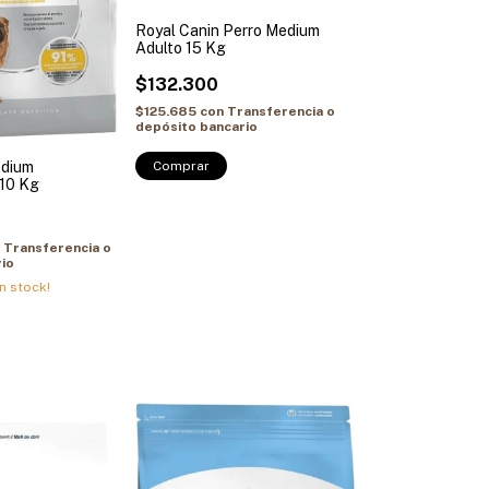
Royal Canin Perro Medium
Adulto 15 Kg
$132.300
$125.685
con
Transferencia o
depósito bancario
edium
Comprar
10 Kg
n
Transferencia o
io
n stock!