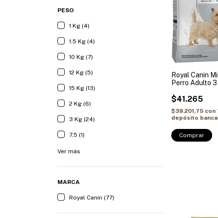
PESO
1 Kg (4)
1.5 Kg (4)
10 Kg (7)
12 Kg (5)
Royal Canin Mi
Perro Adulto 3
15 Kg (13)
$41.265
2 Kg (6)
$39.201,75
con
depósito banca
3 Kg (24)
7,5 (1)
Comprar
Ver más
MARCA
Royal Canin (77)