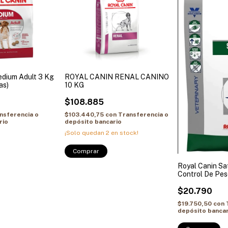
edium Adult 3 Kg
ROYAL CANIN RENAL CANINO
as)
10 KG
$108.885
nsferencia o
$103.440,75
con
Transferencia o
rio
depósito bancario
¡Solo quedan
2
en stock!
Comprar
Royal Canin Sa
Control De Pes
$20.790
$19.750,50
con
depósito bancar