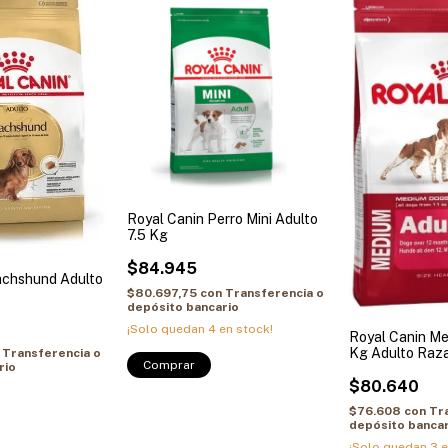
Royal Canin Perro Mini Adulto
7.5 Kg
$84.945
achshund Adulto
$80.697,75
con
Transferencia o
depósito bancario
¡Solo quedan
4
en stock!
Royal Canin Me
Kg Adulto Raz
Transferencia o
Comprar
rio
$80.640
$76.608
con
Tr
depósito bancar
¡Solo quedan
3
e