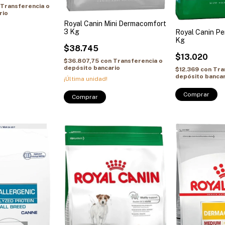
Transferencia o
rio
Royal Canin Mini Dermacomfort
3 Kg
Royal Canin Per
Kg
$38.745
$13.020
$36.807,75
con
Transferencia o
depósito bancario
$12.369
con
Tra
depósito bancar
¡Última unidad!
Comprar
Comprar