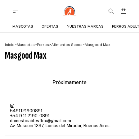
MASCOTAS
OFERTAS
NUESTRAS MARCAS
PERROS ADUL
Inicio
>
Mascotas
>
Perros
>
Alimentos Secos
>
Masgood Max
Masgood Max
Próximamente
5491121900891
+54 9 11 2190-0891
domesticablesflex@gmail.com
Av. Mosconi 1237, Lomas del Mirador, Buenos Aires.