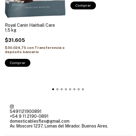
Comprar
Royal Canin Hairball Care
1.5 kg
$31.605
$30.024,75
con
Transferencia o
depósito bancario
Comprar
5491121900891
+54 9 11 2190-0891
domesticablesflex@gmail.com
Av. Mosconi 1237, Lomas del Mirador, Buenos Aires.